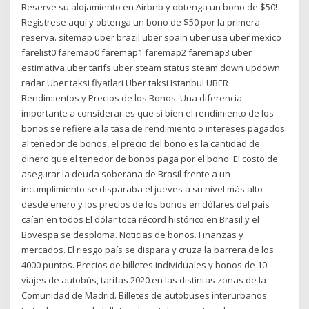
Reserve su alojamiento en Airbnb y obtenga un bono de $50!
Regístrese aquí y obtenga un bono de $50 por la primera
reserva. sitemap uber brazil uber spain uber usa uber mexico
farelist0 faremap0 faremap1 faremap2 faremap3 uber
estimativa uber tarifs uber steam status steam down updown
radar Uber taksi fiyatlari Uber taksi Istanbul UBER
Rendimientos y Precios de los Bonos. Una diferencia
importante a considerar es que si bien el rendimiento de los
bonos se refiere a la tasa de rendimiento o intereses pagados
al tenedor de bonos, el precio del bono es la cantidad de
dinero que el tenedor de bonos paga por el bono. El costo de
asegurar la deuda soberana de Brasil frente a un
incumplimiento se disparaba el jueves a su nivel más alto
desde enero y los precios de los bonos en dólares del país
caían en todos El dólar toca récord histórico en Brasil y el
Bovespa se desploma. Noticias de bonos. Finanzas y
mercados. El riesgo país se dispara y cruza la barrera de los
4000 puntos. Precios de billetes individuales y bonos de 10
viajes de autobús, tarifas 2020 en las distintas zonas de la
Comunidad de Madrid. Billetes de autobuses interurbanos.